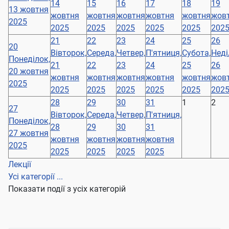
14
15
16
17
18
19
13 жовтня
жовтня
жовтня
жовтня
жовтня
жовтня
жов
2025
2025
2025
2025
2025
2025
202
21
22
23
24
25
26
20
Вівторок,
Середа,
Четвер,
П'ятниця,
Субота,
Неді
Понеділок,
21
22
23
24
25
26
20 жовтня
жовтня
жовтня
жовтня
жовтня
жовтня
жов
2025
2025
2025
2025
2025
2025
202
28
29
30
31
1
2
27
Вівторок,
Середа,
Четвер,
П'ятниця,
Понеділок,
28
29
30
31
27 жовтня
жовтня
жовтня
жовтня
жовтня
2025
2025
2025
2025
2025
Лекції
Усі категорії ...
Показати події з усіх категорій