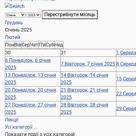
Перестрибнути місяць
Грудень
Січень 2025
Лютий
Пон
Вів
Сер
Чет
П’я
Суб
Нед
30
31
1
Середа
6
Понеділок, 6 січня
7
Вівторок, 7 січня 2025
8
Середа
2025
13
Понеділок, 13 січня
14
Вівторок, 14 січня
15
Серед
2025
2025
20
Понеділок, 20 січня
21
Вівторок, 21 січня
22
Серед
2025
2025
27
Понеділок, 27 січня
28
Вівторок, 28 січня
29
Серед
2025
2025
Лекції
Усі категорії ...
Показати події з усіх категорій