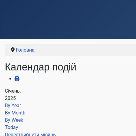
Головна
Календар подій
Січень,
2025
By Year
By Month
By Week
Today
Перестрибнути місяць