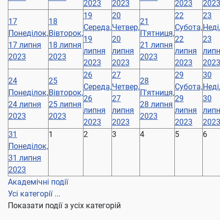
2023
2023
2023
202
19
20
22
23
17
18
21
Середа,
Четвер,
Субота,
Неді
Понеділок,
Вівторок,
П'ятниця,
19
20
22
23
17 липня
18 липня
21 липня
липня
липня
липня
лип
2023
2023
2023
2023
2023
2023
202
26
27
29
30
24
25
28
Середа,
Четвер,
Субота,
Неді
Понеділок,
Вівторок,
П'ятниця,
26
27
29
30
24 липня
25 липня
28 липня
липня
липня
липня
лип
2023
2023
2023
2023
2023
2023
202
31
1
2
3
4
5
6
Понеділок,
31 липня
2023
Академічні події
Усі категорії ...
Показати події з усіх категорій