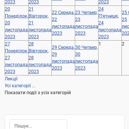
2023
2023
2023
20
21
24
22
Середа,
23
Четвер,
25
Понеділок,
Вівторок,
П'ятниця,
22
23
25
20
21
24
листопада
листопада
ли
листопада
листопада
листопада
2023
2023
20
2023
2023
2023
27
28
1
2
29
Середа,
30
Четвер,
Понеділок,
Вівторок,
29
30
27
28
листопада
листопада
листопада
листопада
2023
2023
2023
2023
Лекції
Усі категорії ...
Показати події з усіх категорій
Пошук