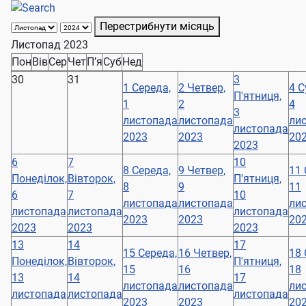
Перестрибнути місяць
Листопад 2023
Пон
Вів
Сер
Чет
П’я
Суб
Нед
30
31
3
1
Середа,
2
Четвер,
4
С
П'ятниця,
1
2
4
3
листопада
листопада
ли
листопада
2023
2023
20
2023
6
7
10
8
Середа,
9
Четвер,
11
Понеділок,
Вівторок,
П'ятниця,
8
9
11
6
7
10
листопада
листопада
ли
листопада
листопада
листопада
2023
2023
20
2023
2023
2023
13
14
17
15
Середа,
16
Четвер,
18
Понеділок,
Вівторок,
П'ятниця,
15
16
18
13
14
17
листопада
листопада
ли
листопада
листопада
листопада
2023
2023
20