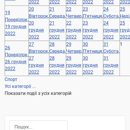
2022
2022
2022
2022
2022
202
20
21
22
23
24
25
19
Вівторок,
Середа,
Четвер,
П'ятниця,
Субота,
Неді
Понеділок,
20
21
22
23
24
25
19 грудня
грудня
грудня
грудня
грудня
грудня
груд
2022
2022
2022
2022
2022
2022
202
27
28
29
30
31
1
26
Вівторок,
Середа,
Четвер,
П'ятниця,
Субота,
Понеділок,
27
28
29
30
31
26 грудня
грудня
грудня
грудня
грудня
грудня
2022
2022
2022
2022
2022
2022
Спорт
Усі категорії ...
Показати події з усіх категорій
Пошук