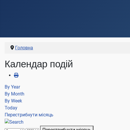
Головна
Календар подій
By Year
By Month
By Week
Today
Перестрибнути місяць
Перестрибнути місяць