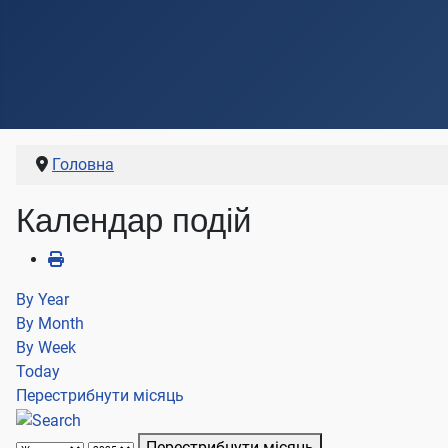
Головна
Календар подій
By Year
By Month
By Week
Today
Перестрибнути місяць
Перестрибнути місяць