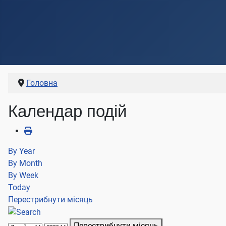
Головна
Календар подій
By Year
By Month
By Week
Today
Перестрибнути місяць
Перестрибнути місяць