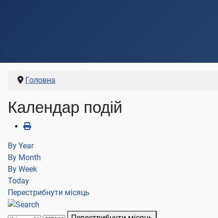
Головна
Календар подій
By Year
By Month
By Week
Today
Перестрибнути місяць
Перестрибнути місяць