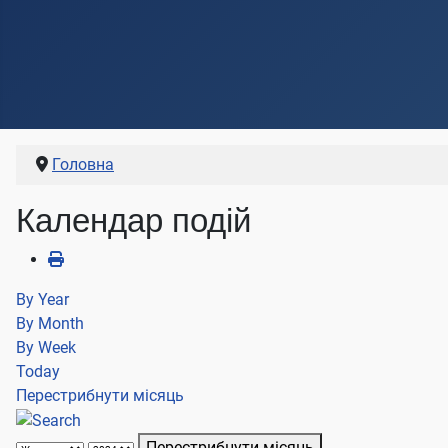
Головна
Календар подій
By Year
By Month
By Week
Today
Перестрибнути місяць
Перестрибнути місяць