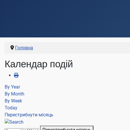
Головна
Календар подій
By Year
By Month
By Week
Today
Перестрибнути місяць
Перестрибнути місяць