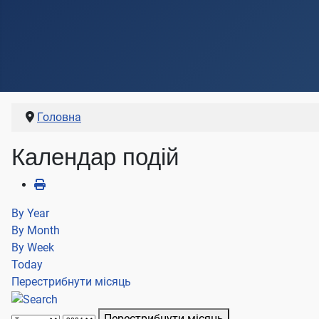
Головна
Календар подій
By Year
By Month
By Week
Today
Перестрибнути місяць
Перестрибнути місяць