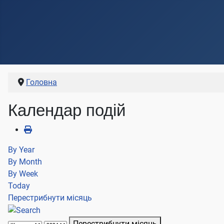
Головна
Календар подій
By Year
By Month
By Week
Today
Перестрибнути місяць
Перестрибнути місяць