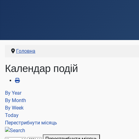
Головна
Календар подій
By Year
By Month
By Week
Today
Перестрибнути місяць
Перестрибнути місяць