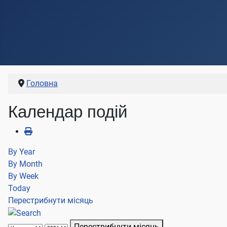
Головна
Календар подій
By Year
By Month
By Week
Today
Перестрибнути місяць
Перестрибнути місяць