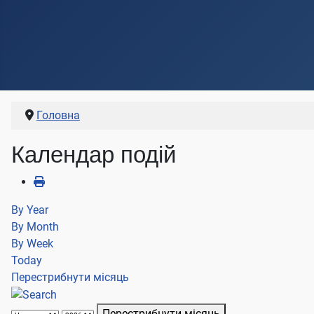
Головна
Календар подій
By Year
By Month
By Week
Today
Перестрибнути місяць
Перестрибнути місяць