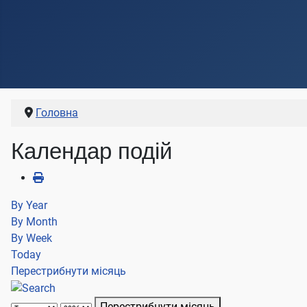
Головна
Календар подій
By Year
By Month
By Week
Today
Перестрибнути місяць
Перестрибнути місяць