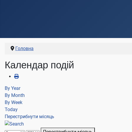
Головна
Календар подій
By Year
By Month
By Week
Today
Перестрибнути місяць
Перестрибнути місяць