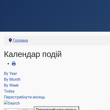
Головна
Календар подій
By Year
By Month
By Week
Today
Перестрибнути місяць
Перестрибнути місяць