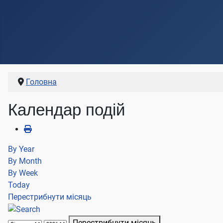
Головна
Календар подій
By Year
By Month
By Week
Today
Перестрибнути місяць
Перестрибнути місяць