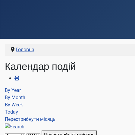
Головна
Календар подій
By Year
By Month
By Week
Today
Перестрибнути місяць
Перестрибнути місяць