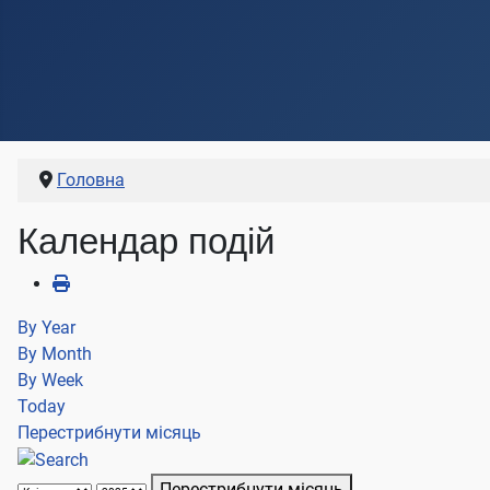
Головна
Календар подій
By Year
By Month
By Week
Today
Перестрибнути місяць
Перестрибнути місяць