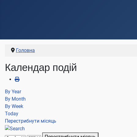
Головна
Календар подій
By Year
By Month
By Week
Today
Перестрибнути місяць
Перестрибнути місяць