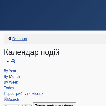
Головна
Календар подій
By Year
By Month
By Week
Today
Перестрибнути місяць
Перестрибнути місяць