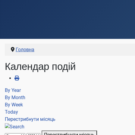
Головна
Календар подій
By Year
By Month
By Week
Today
Перестрибнути місяць
Перестрибнути місяць