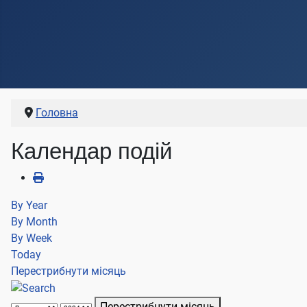
Головна
Календар подій
By Year
By Month
By Week
Today
Перестрибнути місяць
Перестрибнути місяць