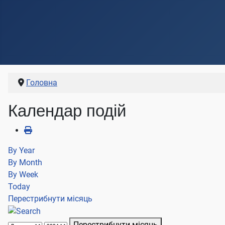
Головна
Календар подій
By Year
By Month
By Week
Today
Перестрибнути місяць
Перестрибнути місяць