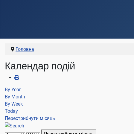
Головна
Календар подій
By Year
By Month
By Week
Today
Перестрибнути місяць
Перестрибнути місяць