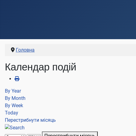
Головна
Календар подій
By Year
By Month
By Week
Today
Перестрибнути місяць
Перестрибнути місяць