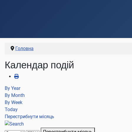
Головна
Календар подій
By Year
By Month
By Week
Today
Перестрибнути місяць
Перестрибнути місяць