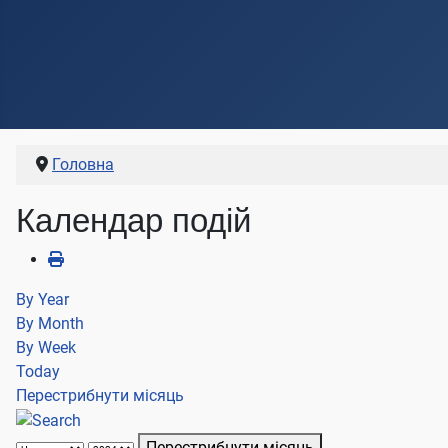
Головна
Календар подій
By Year
By Month
By Week
Today
Перестрибнути місяць
Перестрибнути місяць