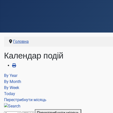
Головна
Календар подій
By Year
By Month
By Week
Today
Перестрибнути місяць
Перестрибнути місяць