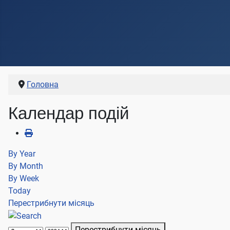
Головна
Календар подій
By Year
By Month
By Week
Today
Перестрибнути місяць
Перестрибнути місяць