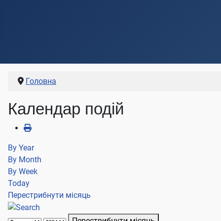
Головна
Календар подій
By Year
By Month
By Week
Today
Перестрибнути місяць
Перестрибнути місяць