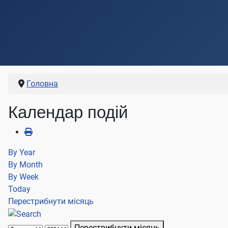
Головна
Календар подій
By Year
By Month
By Week
Today
Перестрибнути місяць
Перестрибнути місяць