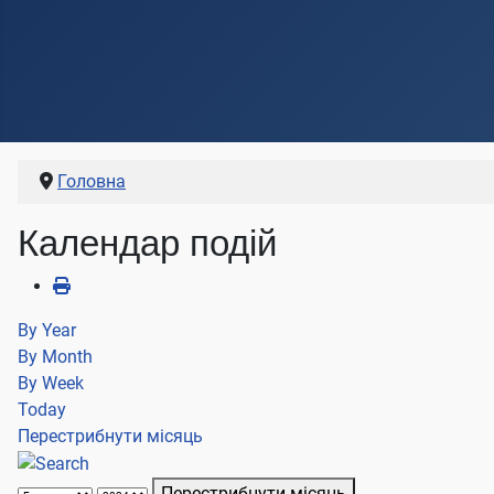
Головна
Календар подій
By Year
By Month
By Week
Today
Перестрибнути місяць
Перестрибнути місяць