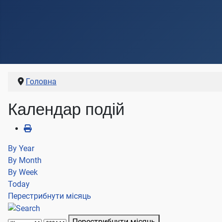
Головна
Календар подій
By Year
By Month
By Week
Today
Перестрибнути місяць
Перестрибнути місяць