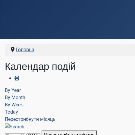
Головна
Календар подій
By Year
By Month
By Week
Today
Перестрибнути місяць
Перестрибнути місяць