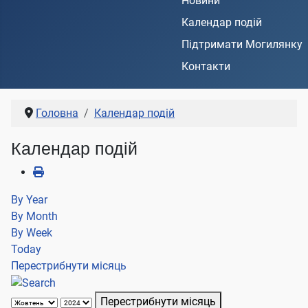
Новини
Календар подій
Підтримати Могилянку
Контакти
Головна
Календар подій
Календар подій
By Year
By Month
By Week
Today
Перестрибнути місяць
Перестрибнути місяць