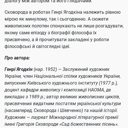
діалогу між автором та його глядачами.
Сковорода в роботах Генрі Ягодкіна належить рівною
мірою як минулому, так і сьогоденню. А сюжети
живописних полотен спонукають не лише розгадувати,
якому саме епізоду з біографії філософа їх
присвячено, а й прочитувати закладені у роботи
філософські й світоглядні ідеї.
Про автора:
Генрі Ягодкін
(нар. 1952) — Заслужений художник
України, член Національної спілки художників України,
випускник Київського художнього інституту (1977 р.),
доцент кафедри живопису і композиції НАОМА, де
викладає з 1989 р.; автор великих живописних циклів,
присвячених видатним постатям української культури
(насамперед, Сковорода і Шевченко) та нашій історії.
Художник — лауреат Міжнародної літературної премії
імені Григорія Сковороди «Сад божественних пісень».