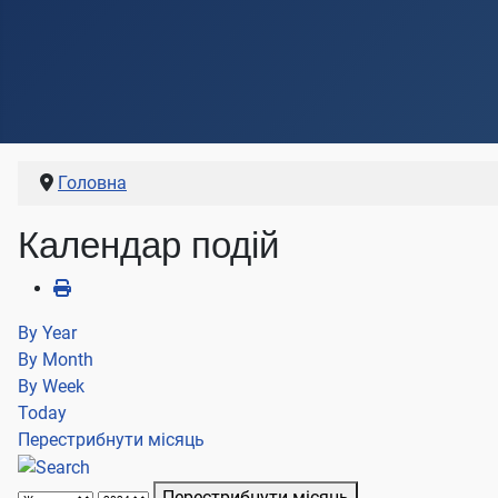
Головна
Календар подій
By Year
By Month
By Week
Today
Перестрибнути місяць
Перестрибнути місяць