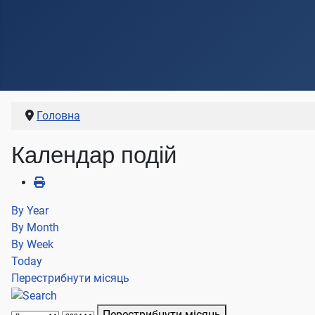
Головна
Календар подій
By Year
By Month
By Week
Today
Перестрибнути місяць
Перестрибнути місяць