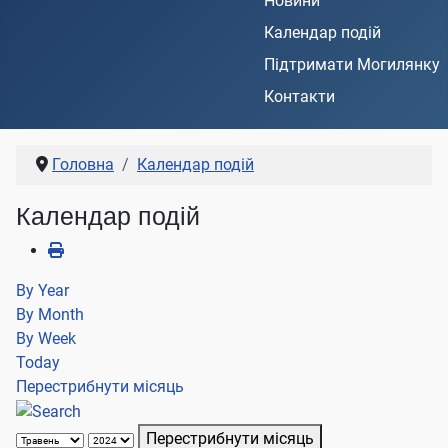
Новини
Календар подій
Підтримати Могилянку
Контакти
Головна
Календар подій
Календар подій
By Year
By Month
By Week
Today
Перестрибнути місяць
Перестрибнути місяць