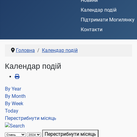
Новини
Календар подій
Підтримати Могилянку
Контакти
Головна
Календар подій
Календар подій
By Year
By Month
By Week
Today
Перестрибнути місяць
Перестрибнути місяць