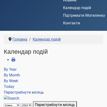
Новини
Календар подій
Підтримати Могилянку
Контакти
Головна
Календар подій
Календар подій
By Year
By Month
By Week
Today
Перестрибнути місяць
Перестрибнути місяць