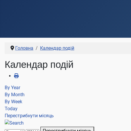
Головна
Календар подій
Календар подій
By Year
By Month
By Week
Today
Перестрибнути місяць
Перестрибнути місяць