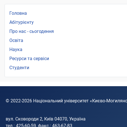
Головна
Абітурієнту
Про нас - сьогодення
Освіта
Наука
Ресурси та сервіси
Студенти
© 2022-2026
Національний університет «Києво-Могилян
вул. Сковороди 2, Київ 04070, Україна
тел.: 425-60-59, факс.: 463-67-83