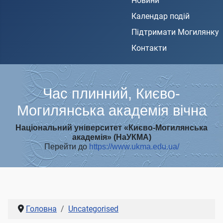
Новини
Календар подій
Підтримати Могилянку
Контакти
Час плинний, Києво-
Могилянська академія вічна
Національний університет «Києво-Могилянська
академія» (НаУКМА)
Перейти до
https://www.ukma.edu.ua/
Головна
Uncategorised