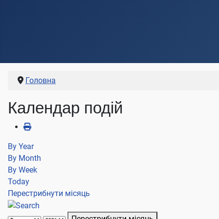
Головна
Календар подій
By Year
By Month
By Week
Today
Перестрибнути місяць
Перестрибнути місяць