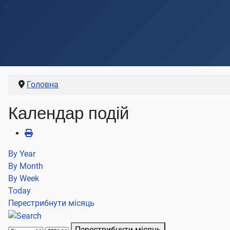
Головна
Календар подій
By Year
By Month
By Week
Today
Перестрибнути місяць
Перестрибнути місяць