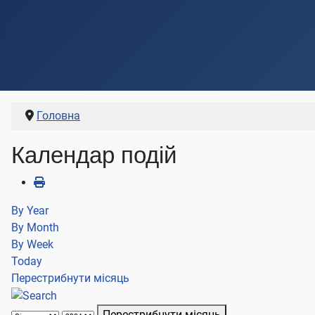
Головна
Календар подій
By Year
By Month
By Week
Today
Перестрибнути місяць
Перестрибнути місяць