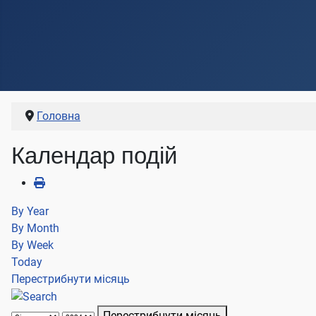
Головна
Календар подій
By Year
By Month
By Week
Today
Перестрибнути місяць
Перестрибнути місяць